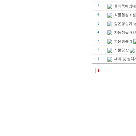
물베룩배양대
7
식물환경조절
6
항온항습기 
5
자동생물배양
4
항온항습기
3
식물공장
2
제작 및 설치
1
1