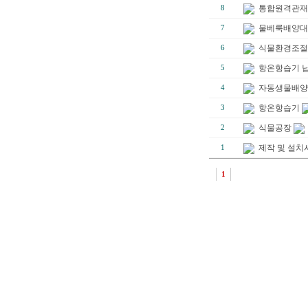
통합원격관재
8
물베룩배양대
7
식물환경조절
6
항온항습기 
5
자동생물배양
4
항온항습기
3
식물공장
2
제작 및 설치
1
1